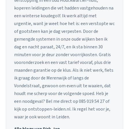
verstopping in een oud Houtkwartier-huis,
koperen leidingen die vet hadden vastgehouden na
een winterse koudegolf. Ik werk altijd met
urgentie, want je weet hoe het is: een verstopte wc
of gootsteen kan je dag verpesten. Door de
gemengde systemen in onze oude wijken ben ik
dag en nacht paraat, 24/7, en ik sta binnen 30
minuten voor je deur zonder voorrijkosten. Gratis
vooronderzoek en een vast tarief vooraf, plus drie
maanden garantie op de klus. Als ik niet werk, fiets
ik graag door de Merenwijk of langs de
Vondelstraat, gewoon om even uit te waaien, dat
houdt me scherp voor de volgende spoed. Heb je
een noodgeval? Bel me direct op 085 019 54 27 of
kijk op ontstoppen-leiden.nl. Ik regel het voor je,
waar je ook woont in Leiden.
Alle blogs van Dirk-Jan →