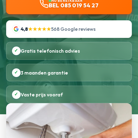
NU BEREIKBAAR
BEL 085 019 54 27
4,8
★★★★★
568 Google reviews
✓
Gratis telefonisch advies
✓
3 maanden garantie
✓
Vaste prijs vooraf