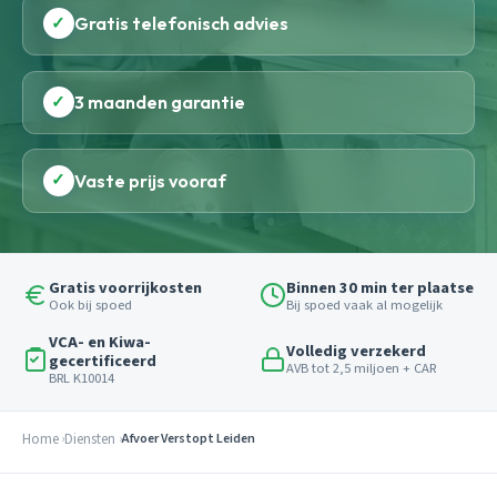
✓
Gratis telefonisch advies
✓
3 maanden garantie
✓
Vaste prijs vooraf
Gratis voorrijkosten
Binnen 30 min ter plaatse
Ook bij spoed
Bij spoed vaak al mogelijk
VCA- en Kiwa-
Volledig verzekerd
gecertificeerd
AVB tot 2,5 miljoen + CAR
BRL K10014
Home
Diensten
Afvoer Verstopt Leiden