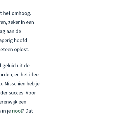
omt het omhoog.
en, zeker in een
dag aan de
laperig hoofd
meteen oplost.
 geluid uit de
worden, en het idee
p. Misschien heb je
nder succes. Voor
Merenwijk een
 in je
riool
? Dat