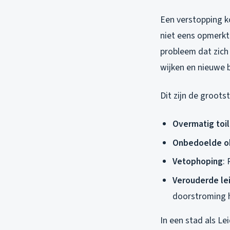
Een verstopping ko
niet eens opmerkt
probleem dat zich 
wijken en nieuwe b
Dit zijn de groot
Overmatig toi
Onbedoelde o
Vetophoping
:
Verouderde le
doorstroming 
In een stad als Le