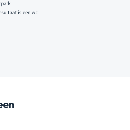
rpark
sultaat is een wc
 een