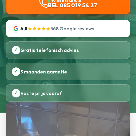
NU BEREIKBAAR
BEL 085 019 54 27
4,8
★★★★★
568 Google reviews
✓
Gratis telefonisch advies
✓
3 maanden garantie
✓
Vaste prijs vooraf