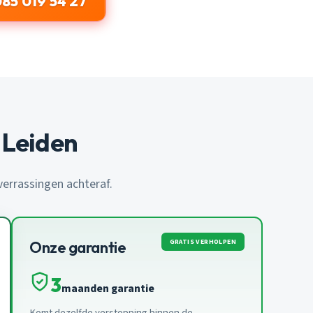
085 019 54 27
 Leiden
 verrassingen achteraf.
GRATIS VERHOLPEN
Onze garantie
3
maanden garantie
Komt dezelfde verstopping binnen de