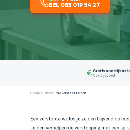
BEL 085 019 54 27
Gratis voorrijkost
Ook bij spoed
Home
Diensten
Wc Verstopt Leiden
Een verstopte wc los je zelden blijvend op me
Leiden verhelpen de verstopping met een spir