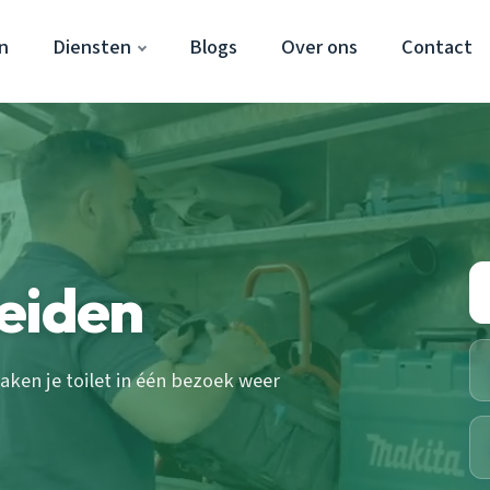
n
Diensten
Blogs
Over ons
Contact
eiden
ken je toilet in één bezoek weer