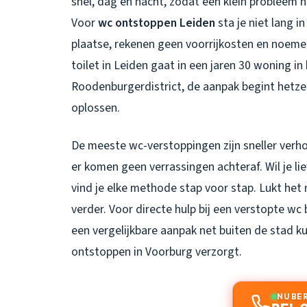
snel, dag en nacht, zodat een klein probleem n
Voor
wc ontstoppen Leiden
sta je niet lang i
plaatse, rekenen geen voorrijkosten en noemen
toilet in Leiden
gaat in een jaren 30 woning in
Roodenburgerdistrict, de aanpak begint hetzelf
oplossen.
De meeste wc-verstoppingen zijn sneller verho
er komen geen verrassingen achteraf. Wil je li
vind je elke methode stap voor stap. Lukt het
verder. Voor directe hulp bij een verstopte wc 
een vergelijkbare aanpak net buiten de stad kun
ontstoppen in Voorburg
verzorgt.
NU BE