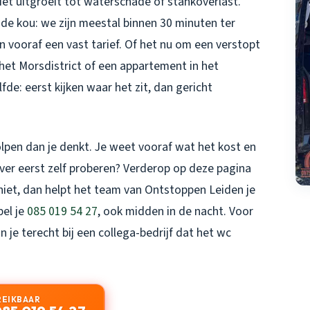
iet uitgroeit tot waterschade of stankoverlast.
n de kou: we zijn meestal binnen 30 minuten ter
 vooraf een vast tarief. Of het nu om een
verstopt
 het Morsdistrict of een appartement in het
de: eerst kijken waar het zit, dan gericht
lpen dan je denkt. Je weet vooraf wat het kost en
ever eerst zelf proberen? Verderop op deze pagina
 niet, dan helpt het team van Ontstoppen Leiden je
bel je
085 019 54 27
, ook midden in de nacht. Voor
 je terecht bij een collega-bedrijf dat het
wc
REIKBAAR