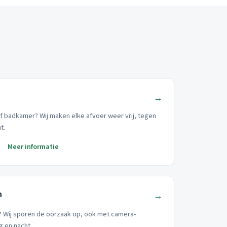
→
of badkamer? Wij maken elke afvoer weer vrij, tegen
t.
Meer informatie
n
→
t? Wij sporen de oorzaak op, ook met camera-
g en nacht.