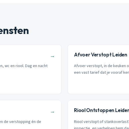
ensten
Afvoer Verstopt Leiden
→
n, wc en riool. Dag en nacht
Afvoer verstopt, in de keuken 
een vast tarief dat je vooraf ken
Riool Ontstoppen Leide
→
ren de verstopping én de
Riool verstopt of stankoverlas
inspectie, en verhelpen hem da