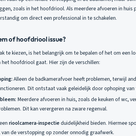
ggen, zoals in het hoofdriool. Als meerdere afvoeren in huis
erstandig om direct een professional in te schakelen.
em of hoofdriool issue?
k te kiezen, is het belangrijk om te bepalen of het om een l
 het hoofdriool gaat. Hier zijn de verschillen:
pping:
Alleen de badkamerafvoer heeft problemen, terwijl and
nctioneren. Dit ontstaat vaak geleidelijk door ophoping van v
obleem:
Meerdere afvoeren in huis, zoals de keuken of wc, v
problemen. Dit kan verergeren na zware regenval.
n een
rioolcamera-inspectie
duidelijkheid bieden. Hiermee spo
k van de verstopping op zonder onnodig graafwerk.