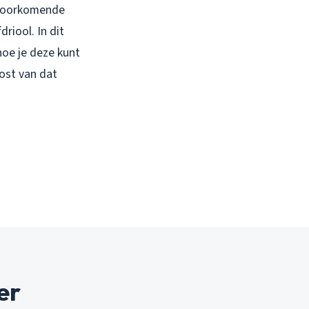
lvoorkomende
riool. In dit
hoe je deze kunt
lost van dat
er