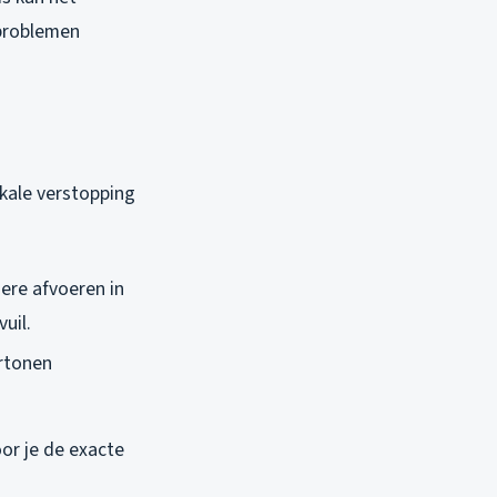
 problemen
okale verstopping
ere afvoeren in
uil.
ertonen
or je de exacte