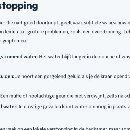
stopping
r die niet goed doorloopt, geeft vaak subtiele waarschuwi
an leiden tot grotere problemen, zoals een overstroming. Le
 symptomen:
stromend water:
Het water blijft langer in de douche of wa
luiden:
Je hoort een gorgelend geluid als je de kraan opendr
Een muffe of rioolachtige geur die niet verdwijnt, zelfs na 
 water:
In ernstige gevallen komt water omhoog in plaats 
zen vaak op een lokale verstopping in de badkamer, maar som