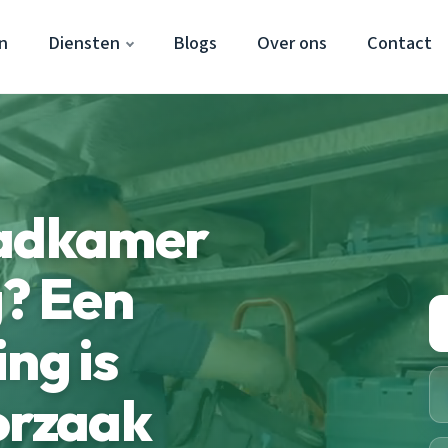
n
Diensten
Blogs
Over ons
Contact
badkamer
g? Een
ng is
orzaak