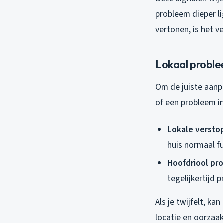
probleem dieper li
vertonen, is het v
Lokaal proble
Om de juiste aanpa
of een probleem in
Lokale versto
huis normaal fu
Hoofdriool pr
tegelijkertijd 
Als je twijfelt, ka
locatie en oorzaa