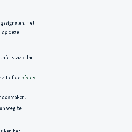
ngssignalen. Het
t op deze
stafel staan dan
aait of de
afvoer
schoonmaken.
van weg te
s kan het