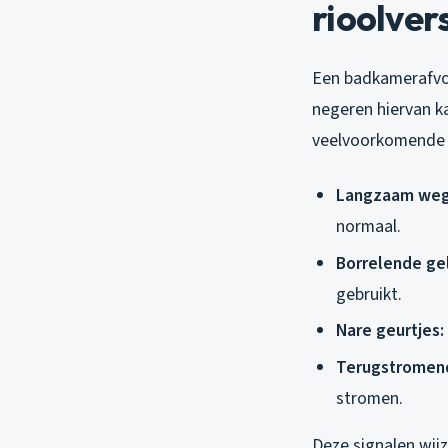
rioolver
Een badkamerafvoe
negeren hiervan k
veelvoorkomende
Langzaam weg
normaal.
Borrelende ge
gebruikt.
Nare geurtjes:
Terugstromend
stromen.
Deze signalen wij