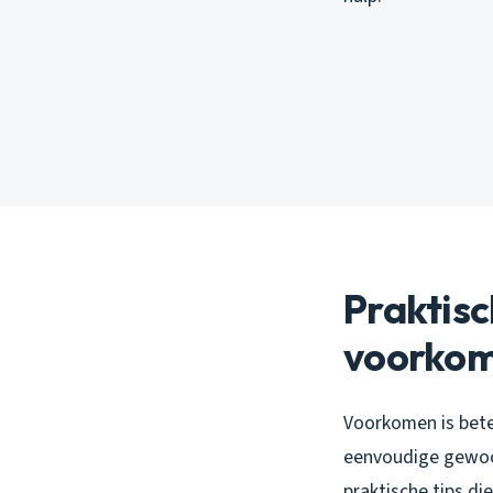
Praktisc
voorko
Voorkomen is bete
eenvoudige gewoon
praktische tips di