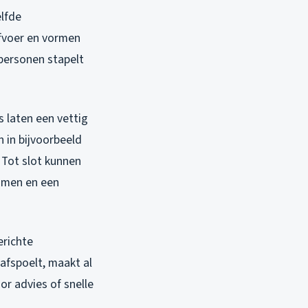
elfde
afvoer en vormen
personen stapelt
 laten een vettig
 in bijvoorbeeld
 Tot slot kunnen
komen en een
erichte
fspoelt, maakt al
or advies of snelle