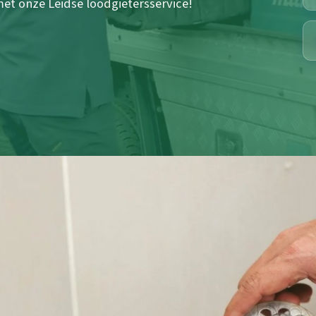
et onze Leidse loodgietersservice!