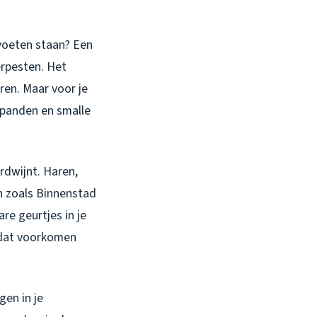
 voeten staan? Een
erpesten. Het
ren. Maar voor je
e panden en smalle
rdwijnt. Haren,
n zoals Binnenstad
re geurtjes in je
s dat voorkomen
gen in je