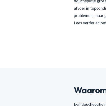
doucheputje grote
afvoer in topcondi
problemen, maar g
Lees verder en ont
Waarom 
Een doucheputje r