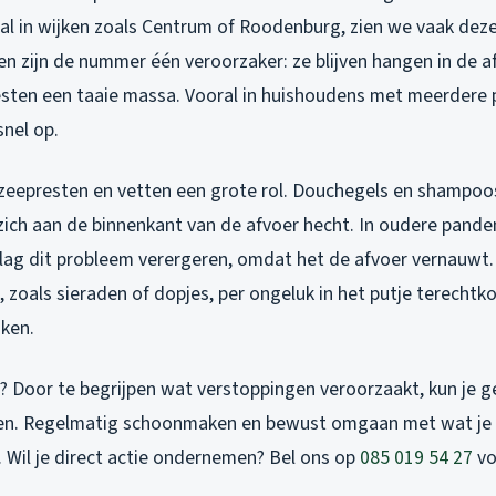
al in wijken zoals Centrum of Roodenburg, zien we vaak dez
n zijn de nummer één veroorzaker: ze blijven hangen in de 
ten een taaie massa. Vooral in huishoudens met meerdere 
snel op.
zeepresten en vetten een grote rol. Douchegels en shampoos
zich aan de binnenkant van de afvoer hecht. In oudere panden
lag dit probleem verergeren, omdat het de afvoer vernauwt.
 zoals sieraden of dopjes, per ongeluk in het putje terecht
ken.
 Door te begrijpen wat verstoppingen veroorzaakt, kun je g
n. Regelmatig schoonmaken en bewust omgaan met wat je a
. Wil je direct actie ondernemen? Bel ons op
085 019 54 27
vo