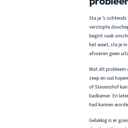
problee
Sta je ’s ochtends
verstopte douchep
begint vaak onsch
het weet, sta je i
afvoeren geen uitz
Wat dit probleem e
zeep en vuil hope
of Stevenshof kan 
badkamer. En laten
had kunnen worde
Gelukkig is er go