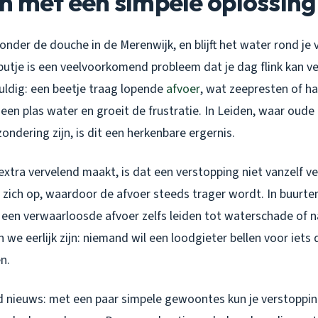
m met een simpele oplossing
 onder de douche in de Merenwijk, en blijft het water rond je
utje is een veelvoorkomend probleem dat je dag flink kan v
uldig: een beetje traag lopende
afvoer
, wat zeepresten of ha
n een plas water en groeit de frustratie. In Leiden, waar oud
ondering zijn, is dit een herkenbare ergernis.
xtra vervelend maakt, is dat een verstopping niet vanzelf ve
n zich op, waardoor de afvoer steeds trager wordt. In buurte
een verwaarloosde afvoer zelfs leiden tot waterschade of na
 we eerlijk zijn: niemand wil een loodgieter bellen voor iet
n.
ed nieuws: met een paar simpele gewoontes kun je verstoppin