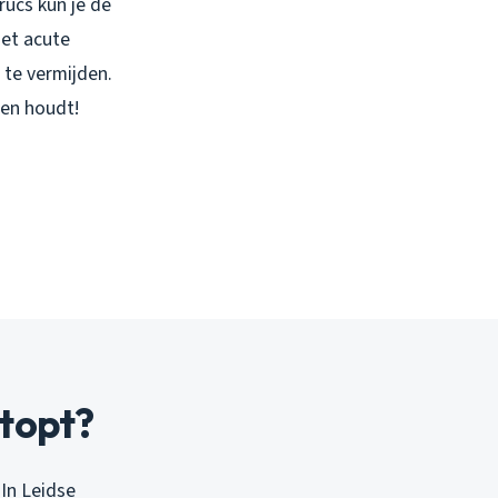
ucs kun je de
met acute
te vermijden.
gen houdt!
topt?
In Leidse