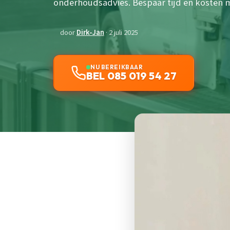
onderhoudsadvies. Bespaar tijd en kosten m
door
Dirk-Jan
· 2 juli 2025
NU BEREIKBAAR
BEL 085 019 54 27