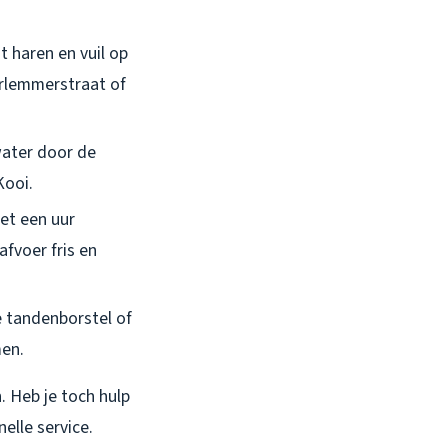
t haren en vuil op
arlemmerstraat of
water door de
Kooi.
het een uur
fvoer fris en
 tandenborstel of
men.
n. Heb je toch hulp
elle service.