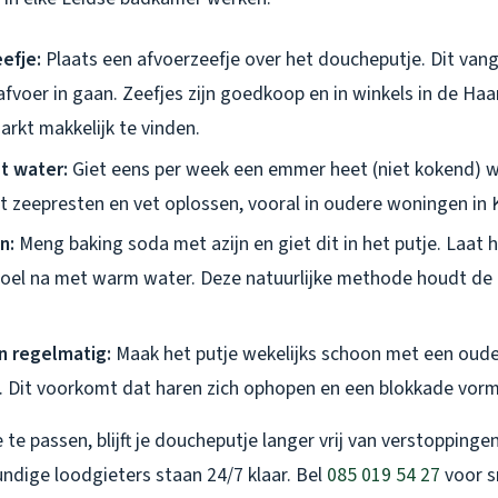
efje:
Plaats een afvoerzeefje over het doucheputje. Dit vang
afvoer in gaan. Zeefjes zijn goedkoop en in winkels in de Ha
arkt makkelijk te vinden.
t water:
Giet eens per week een emmer heet (niet kokend) 
pt zeepresten en vet oplossen, vooral in oudere woningen in 
n:
Meng baking soda met azijn en giet dit in het putje. Laat 
poel na met warm water. Deze natuurlijke methode houdt de a
n regelmatig:
Maak het putje wekelijks schoon met een oude
. Dit voorkomt dat haren zich ophopen en een blokkade vor
 te passen, blijft je doucheputje langer vrij van verstoppinge
ndige loodgieters staan 24/7 klaar. Bel
085 019 54 27
voor sn