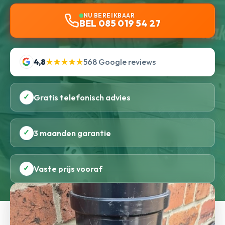
NU BEREIKBAAR
BEL 085 019 54 27
4,8
★★★★★
568 Google reviews
✓
Gratis telefonisch advies
✓
3 maanden garantie
✓
Vaste prijs vooraf