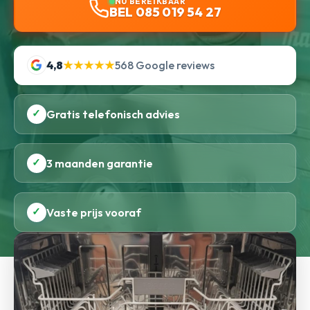
NU BEREIKBAAR
BEL 085 019 54 27
4,8
★★★★★
568 Google reviews
✓
Gratis telefonisch advies
✓
3 maanden garantie
✓
Vaste prijs vooraf