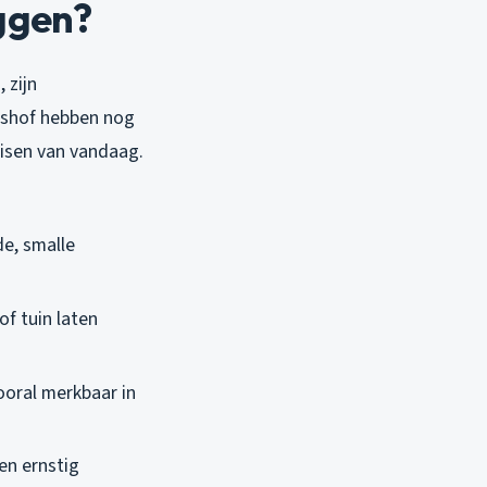
ggen?
 zijn
enshof hebben nog
eisen van vandaag.
de, smalle
of tuin laten
ooral merkbaar in
en ernstig