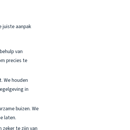
e juiste aanpak
 behulp van
om precies te
at. We houden
regelgeving in
urzame buizen. We
e laten.
 zeker te zijn van