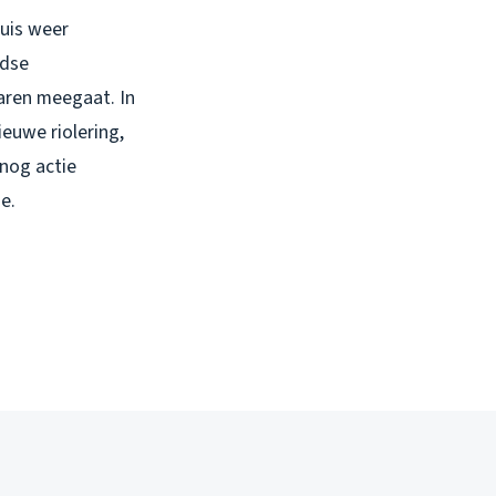
huis weer
idse
aren meegaat. In
ieuwe riolering,
 nog actie
e.