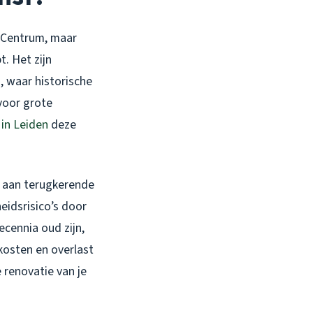
n-Centrum, maar
t. Het zijn
n, waar historische
voor grote
 in Leiden
deze
nk aan terugkerende
eidsrisico’s door
ecennia oud zijn,
kosten en overlast
 renovatie van je