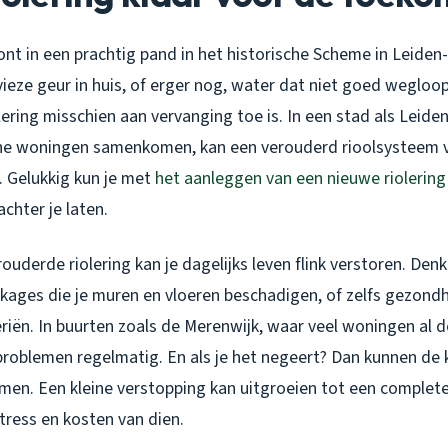
oont in een prachtig pand in het historische Scheme in Leide
vieze geur in huis, of erger nog, water dat niet goed wegloop
olering misschien aan vervanging toe is. In een stad als Leide
e woningen samenkomen, kan een verouderd rioolsysteem 
 Gelukkig kun je met
het aanleggen van een nieuwe riolering
chter je laten.
ouderde riolering kan je dagelijks leven flink verstoren. De
kages die je muren en vloeren beschadigen, of zelfs gezondh
iën. In buurten zoals de Merenwijk, waar veel woningen al d
 problemen regelmatig. En als je het negeert? Dan kunnen de 
men. Een kleine verstopping kan uitgroeien tot een complete
tress en kosten van dien.