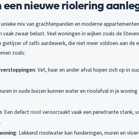
een nieuwe riolering aanle
jn unieke mix van grachtenpanden en moderne appartementen,
n vaak zwaar belast. Veel woningen in wijken zoals de Stev
 gietijzer of zelfs aardewerk, die niet meer voldoen aan de 
lemen zoals:
 verstoppingen
: Vet, haar en ander afval hopen zich op in ou
euren in oude buizen kunnen water en rioolafval in je woning 
n
: Een defect
riool
veroorzaakt vaak een penetrante stank, v
.
 woning
: Lekkend rioolwater kan funderingen, muren en vloer