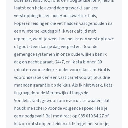
Boerhaavedistrict, rond de Hooglandse Kerk, heb ik
laatst een hele avond doorgewerkt aan een
verstopping in een oud Houtkwartier-huis,
koperen leidingen die vet hadden vastgehouden na
een winterse koudegolf. Ik werk altijd met
urgentie, want je weet hoe het is: een verstopte wc
of gootsteen kan je dag verpesten. Door de
gemengde systemen in onze oude wijken ben ik
dag en nacht paraat, 24/7, en ik sta binnen 30
minuten voor je deur zonder voorrijkosten. Gratis
vooronderzoek en een vast tarief vooraf, plus drie
maanden garantie op de klus. Als ik niet werk, fiets
ik graag door de Merenwijk of langs de
Vondelstraat, gewoon om even uit te waaien, dat
houdt me scherp voor de volgende spoed. Heb je
een noodgeval? Bel me direct op 085 019 54 27 of
kijk op ontstoppen-leiden.nl. Ik regel het voor je,