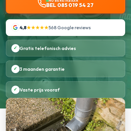
NU BEREIKBAAR
BEL 085 019 54 27
4,8
★★★★★
568 Google reviews
✓
Gratis telefonisch advies
✓
3 maanden garantie
✓
Vaste prijs vooraf