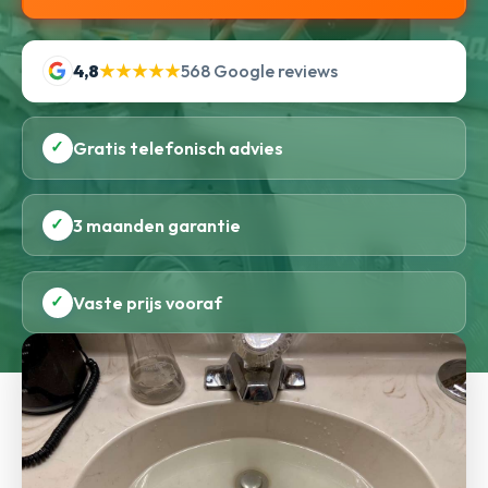
4,8
★★★★★
568 Google reviews
✓
Gratis telefonisch advies
✓
3 maanden garantie
✓
Vaste prijs vooraf