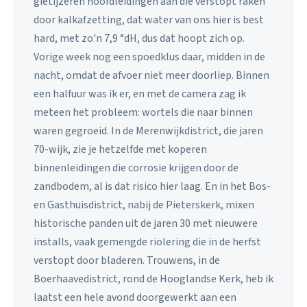
gietijzeren hoofdleidingen aan die verstopt raken
door kalkafzetting, dat water van ons hier is best
hard, met zo'n 7,9 °dH, dus dat hoopt zich op.
Vorige week nog een spoedklus daar, midden in de
nacht, omdat de afvoer niet meer doorliep. Binnen
een halfuur was ik er, en met de camera zag ik
meteen het probleem: wortels die naar binnen
waren gegroeid. In de Merenwijkdistrict, die jaren
70-wijk, zie je hetzelfde met koperen
binnenleidingen die corrosie krijgen door de
zandbodem, al is dat risico hier laag. En in het Bos-
en Gasthuisdistrict, nabij de Pieterskerk, mixen
historische panden uit de jaren 30 met nieuwere
installs, vaak gemengde riolering die in de herfst
verstopt door bladeren. Trouwens, in de
Boerhaavedistrict, rond de Hooglandse Kerk, heb ik
laatst een hele avond doorgewerkt aan een